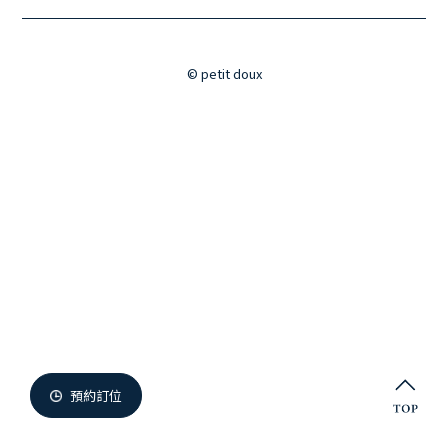
微兜門市
Members
微兜會員
© petit doux
Reservation
來微兜
預約訂位