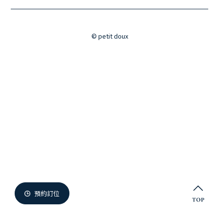
微兜門市
Members
微兜會員
© petit doux
Reservation
來微兜
預約訂位