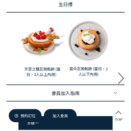
微兜門市
生日禮
Members
微兜會員
Reservation
來微兜
雲朵瓦帕鬆餅 (當日，2
天空之糖瓦帕鬆餅 (當
切片蛋
人以下內用)
日，3人以上內用）
會員加入指南
預約訂位
加入會員
步驟一