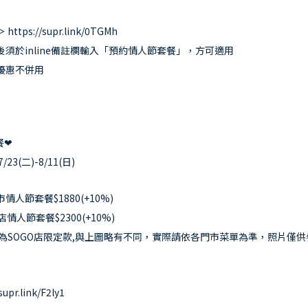
tps://supr.link/0TGMh
須於inline備註欄輸入「預約情人節套餐」，方可適用
優惠不併用
餐❤
23(二)-8/11(日)
情人節套餐$1880(+10%)
O店情人節套餐$2300(+10%)
分為SOGO店限定款,與上圖略有不同，實際請依各門市菜單為準，照片僅供
r.link/F2ly1