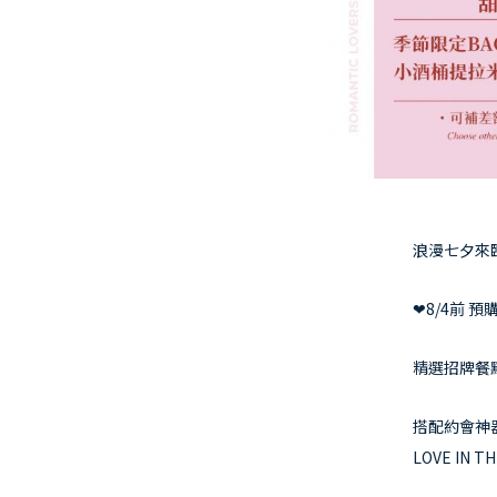
浪漫七夕來
❤8/4前 
精選招牌餐
搭配約會神
LOVE IN THE A