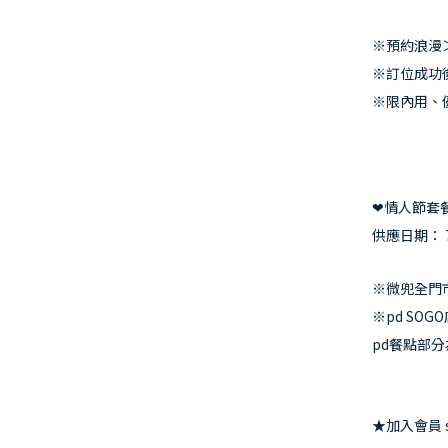
※預約浪漫＞ ht
※訂位成功後
※限內用、
❤情人節套
供應日期： 7/
※微兜全門市
※pd SOG
pd餐點部
★加入會員 sup