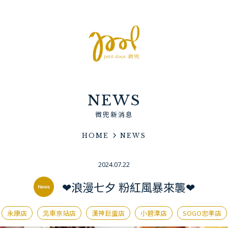
NEWS
微兜新消息
HOME
NEWS
2024.07.22
❤浪漫七夕 粉紅風暴來襲❤
永康店
北車京站店
漢神巨蛋店
小碧潭店
SOGO忠孝店