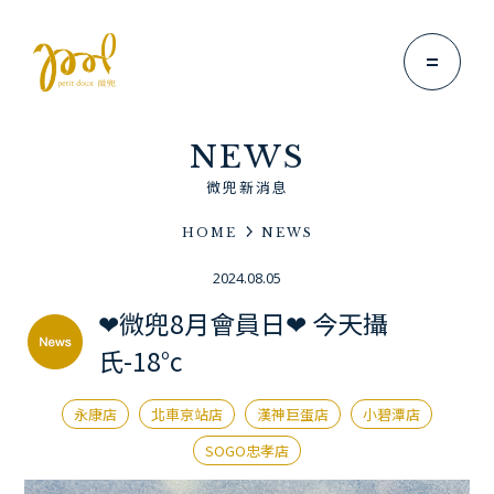
NEWS
微兜新消息
HOME
NEWS
Brand Story
2024.08.05
微兜故事
❤微兜8月會員日❤ 今天攝
News
氏-18°c
微兜新消息
Menu
永康店
北車京站店
漢神巨蛋店
小碧潭店
微兜菜單
SOGO忠孝店
Location