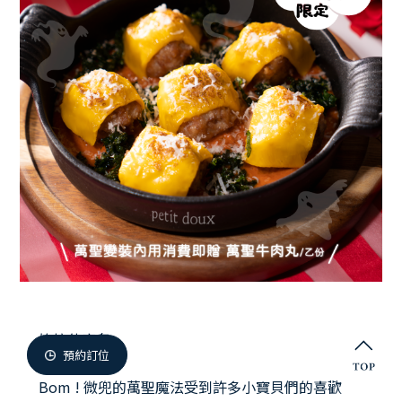
微兜門市
Members
微兜會員
Reservation
來微兜
妳搞什麼鬼
預約訂位
Bom ! 微兜的萬聖魔法受到許多小寶貝們的喜歡