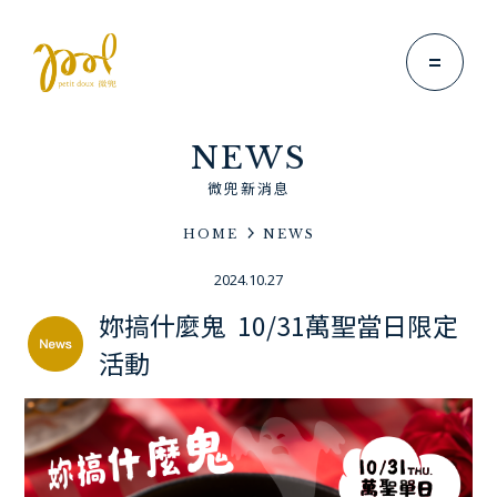
NEWS
微兜新消息
HOME
NEWS
Brand Story
2024.10.27
微兜故事
妳搞什麼鬼 10/31萬聖當日限定
News
活動
微兜新消息
Menu
微兜菜單
Location