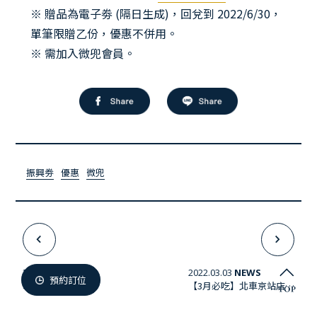
微兜門市
※ 贈品為電子劵 (隔日生成)，回兌到 2022/6/30，
單筆限贈乙份，優惠不併用。
Members
微兜會員
※ 需加入微兜會員。
Reservation
來微兜
振興劵
優惠
微兜
2022.03.25
NEWS
2022.03.03
NEWS
預約訂位
粉浪漫玫瑰花都​
【3月必吃】北車京站店獨享