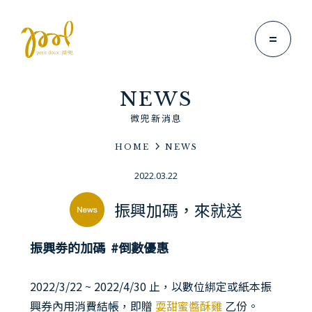
NEWS
微兜新消息
HOME
NEWS
Brand Story
2022.03.22
微兜故事
振興加碼，來就送
News
微兜新消息
振興劵的加碼 #倒數優惠
Menu
微兜菜單
2022/3/22 ~ 2022/4/30 止，以數位綁定或紙本振
Location
興券內用消費結帳，即贈
耍甜蜜醬酥雞
乙份。