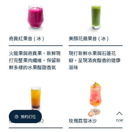
微兜門市
Members
微兜會員
Reservation
奇異紅果昔 ( 冰 )
美顏花蘋果昔 ( 冰 )
來微兜
火龍果與奇異果，新鮮現
現打新鮮水果與石蓮花
打完整果肉纖維，保留新
瓣，呈現清爽酸香的健康
鮮多樣的水果酸甜香氣
滋味
預約訂位
慢磨鮮果飲（冰）
玫瑰荔雪冰沙