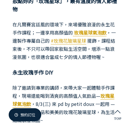
妝點妳的「玫瑰星球」，最有溫度的情人節禮
微兜門市
物
Members
微兜會員
在凡爾賽宮廷風的環境下，來場優雅浪漫的永生花
手作課程；一邊享用高顏值的
玫瑰星球氣泡飲
，​一
Reservation
來微兜
邊製作專屬自己的
#玫瑰花玻璃星球
擺飾，課程結
束後，不只可以帶回家妝點生活空間，增添一點浪
漫氛圍，也很適合當成七夕的情人節禮物喔 ~
永生玫瑰手作 DIY
除了邀請到專業的講師，來帶大家一起體驗手作課
程，現場還能喝到清爽的高顏值人氣飲品—
玫瑰星
球氣泡飲
，8/3(三) 來 pd by petit doux 一起用 —
夢幻的玫瑰飲品和美美的玫瑰花玻璃星球，為生活
預約訂位
點綴浪漫氛圍~