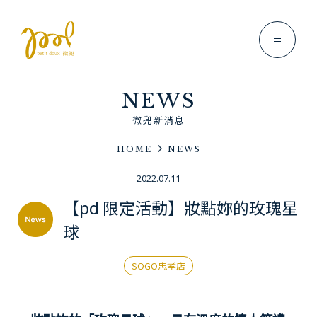
NEWS
微兜新消息
HOME
NEWS
Brand Story
2022.07.11
微兜故事
【pd 限定活動】妝點妳的玫瑰星
News
球
微兜新消息
Menu
SOGO忠孝店
微兜菜單
Location