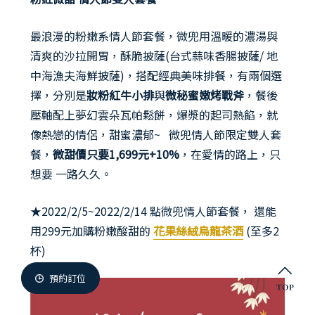
微兜門市
最浪漫的粉嫩系情人節套餐，微兜用溫暖的濃湯與
Members
微兜會員
清爽的沙拉開胃，酥脆披薩(台式蒜味香腸披薩/ 地
中海漁夫海鮮披薩)，搭配經典美味排餐，有兩個選
Reservation
擇，分別是
妝粉紅牛小排
與
微秘蜜嫩烤戰斧
，餐後
來微兜
壓軸配上夢幻雲朵瓦帕鬆餅，爆漿的起司熱餡，就
像熱戀的情侶，甜蜜濃郁~ 微兜情人節限定雙人套
餐，
微甜價只要1,699元+10%
，在愛情的路上，只
想要 一路久久。
★2022/2/5~2022/2/14 點微兜情人節套餐， 還能
用299元加購粉嫩酸甜的
花果絲絨烏龍茶酒
(至多2
杯)
預約訂位