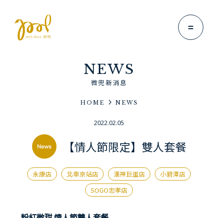
NEWS
微兜新消息
HOME
NEWS
Brand Story
2022.02.05
微兜故事
【情人節限定】雙人套餐
News
微兜新消息
永康店
北車京站店
漢神巨蛋店
小碧潭店
Menu
微兜菜單
SOGO忠孝店
Location
粉紅微甜 情人節雙人套餐