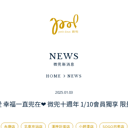
NEWS
微兜新消息
HOME
NEWS
2025.01.03
愛 幸福一直兜在❤ 微兜十週年 1/10會員獨享 限
永康店
北車京站店
漢神巨蛋店
小碧潭店
SOGO忠孝店