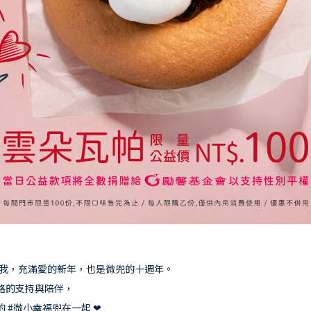
Brand Story
微兜故事
News
微兜新消息
你愛我，充滿愛的新年，也是微兜的十週年。
Menu
路的支持與陪伴，
微兜菜單
 #微小幸福兜在一起 ❤