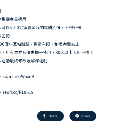
｜
三麥集團會員適用
即可以$100兌換雲朵瓦帕鬆餅乙份，不得外帶
換乙份
量100個小瓦帕鬆餅，數量有限，兌換完畢為止
併用，所有票券及優惠擇一使用，30人以上大訂不適用
有本活動最終修改及解釋權利
upr.link/WaxdB
eurl.cc/RL9619