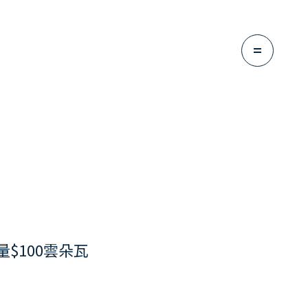
量$100雲朵瓦