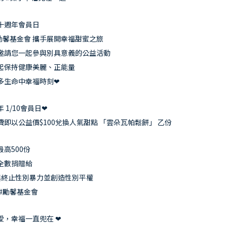
Location
十週年會員日
微兜門市
#勵馨基金會 攜手展開幸福甜蜜之旅
邀請您一起參與別具意義的公益活動
Members
起保持健康美麗、正能量
微兜會員
多生命中幸福時刻❤
Reservation
來微兜
 1/10會員日❤
即以公益價$100兌換人氣甜點 「雲朵瓦帕鬆餅」 乙份
高500份
全數捐贈給
與終止性別暴力並創造性別平權
#勵馨基金會
愛，幸福一直兜在 ❤