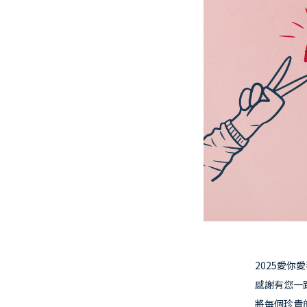
2025愛
感謝有您一
將每個珍貴的