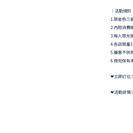
｜活動規則
1.限金色
2.內用消費
3.每人限兌
4.各店限
5.優惠不
6.微兜保
❤立即訂位＞ s
❤活動詳情＞ r