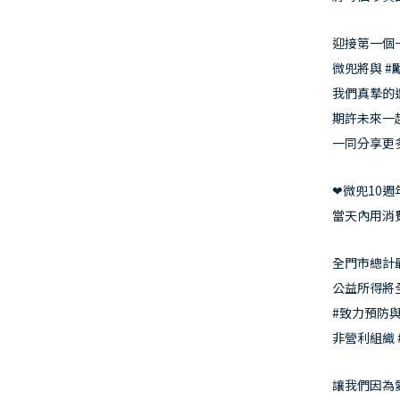
迎接第一個
微兜將與 
我們真摯的
期許未來一
一同分享更
❤微兜10週年
當天內用消費
全門市總計最
公益所得將
#致力預防
非營利組織 
讓我們因為