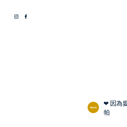
❤ 因為
帕