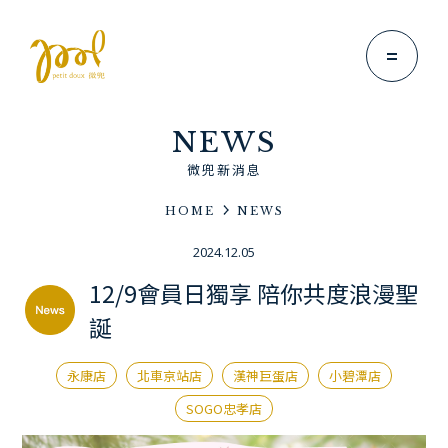
NEWS
微兜新消息
HOME
NEWS
Brand Story
2024.12.05
微兜故事
12/9會員日獨享 陪你共度浪漫聖
News
誕
微兜新消息
Menu
永康店
北車京站店
漢神巨蛋店
小碧潭店
微兜菜單
SOGO忠孝店
Location