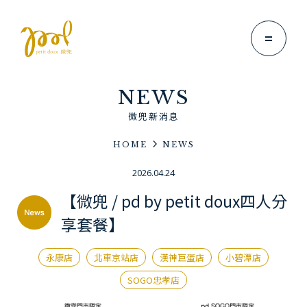
NEWS
微兜新消息
HOME
NEWS
Brand Story
2026.04.24
微兜故事
【微兜 / pd by petit doux四人分
News
享套餐】
微兜新消息
Menu
永康店
北車京站店
漢神巨蛋店
小碧潭店
微兜菜單
SOGO忠孝店
Location