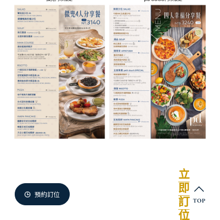
微兜門市
Members
微兜會員
Reservation
來微兜
立
即
預約訂位
訂
位