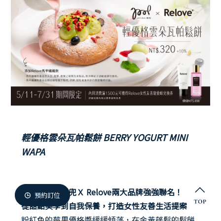
微兜門市
Members
微兜會員
Reservation
來微兜
輕優格雲朵瓦帕鬆餅 BERRY YOGURT MINI
WAPA
petit doux
微兜Ｘ Relove兩大品牌強強聯名！
預約訂位
從甜點美學到自我保養，打造女性友善生活提案
粉紅色的莓果優格醬緩緩傾落，在金黃蓬鬆的鬆餅