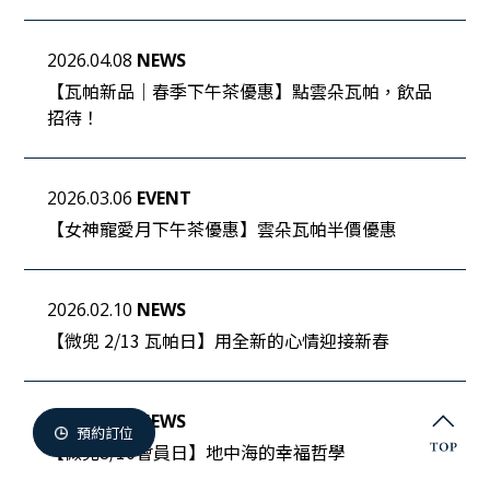
微兜門市
Members
2026.04.08
NEWS
微兜會員
【瓦帕新品｜春季
下午茶
優惠】點雲朵瓦帕，飲品
招待！
Reservation
來微兜
2026.03.06
EVENT
【女神寵愛月
下午茶
優惠】雲朵瓦帕半價優惠
2026.02.10
NEWS
【微兜 2/13 瓦帕日】用全新的心情迎接新春
2025.07.31
NEWS
預約訂位
【微兜8/10會員日】地中海的幸福哲學